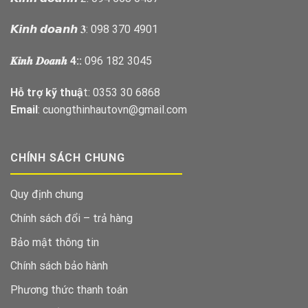
𝙆𝙞𝙣𝙝 𝙙𝙤𝙖𝙣𝙝 𝟑: 098 370 4901
𝑲𝒊𝒏𝒉 𝑫𝒐𝒂𝒏𝒉 4::
096 182 3045
Hỗ trợ kỹ thuậ
t: 0353 30 6868
Email
: cuongthinhautovn@gmail.com
CHÍNH SÁCH CHUNG
Quy định chung
Chính sách đổi – trả hàng
Bảo mật thông tin
Chính sách bảo hành
Phương thức thanh toán