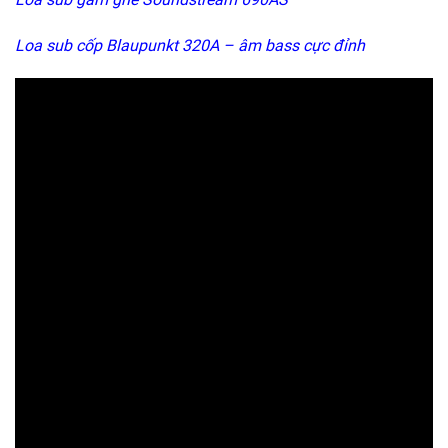
Loa sub cốp Blaupunkt 320A – âm bass cực đỉnh