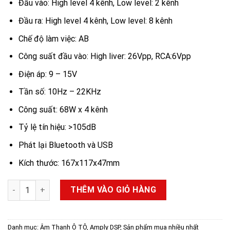
Đầu vào: High level 4 kênh, Low level: 2 kênh
Đầu ra: High level 4 kênh, Low level: 8 kênh
Chế độ làm việc: AB
Công suất đầu vào: High liver: 26Vpp, RCA:6Vpp
Điện áp: 9 – 15V
Tần số: 10Hz – 22KHz
Công suất: 68W x 4 kênh
Tỷ lệ tín hiệu: >105dB
Phát lại Bluetooth và USB
Kích thước: 167x117x47mm
Âm ly ô tô liền DSP Rebec B8S số lượng
THÊM VÀO GIỎ HÀNG
Danh mục:
Âm Thanh Ô TÔ
,
Amply DSP
,
Sản phẩm mua nhiều nhất