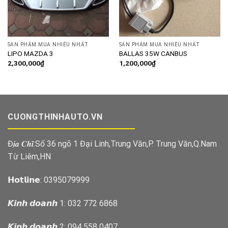
SẢN PHẨM MUA NHIỀU NHẤT
SẢN PHẨM MUA NHIỀU NHẤT
LIPO MAZDA 3
BALLAS 35W CANBUS
2,300,000
₫
1,200,000
₫
CUONGTHINHAUTO.VN
Đ𝒊̣𝒂 𝑪𝒉𝒊̉:Số 36 ngõ 1 Đại Linh,Trung Văn,P. Trung Văn,Q.Nam
Từ Liêm,HN
𝗛𝗼𝘁𝗹𝗶𝗻𝗲: 0395079999
𝙆𝙞𝙣𝙝 𝙙𝙤𝙖𝙣𝙝 1: 032 772 6868
𝙆𝙞𝙣𝙝 𝙙𝙤𝙖𝙣𝙝 2: 094 558 0407