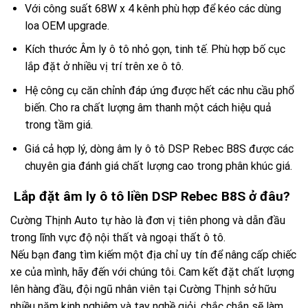
Với công suất 68W x 4 kênh phù hợp để kéo các dùng
loa OEM upgrade.
Kích thước Âm ly ô tô nhỏ gọn, tinh tế. Phù hợp bố cục
lắp đặt ở nhiều vị trí trên xe ô tô.
Hệ công cụ căn chỉnh đáp ứng được hết các nhu cầu phổ
biến. Cho ra chất lượng âm thanh một cách hiệu quả
trong tầm giá.
Giá cả hợp lý, dòng âm ly ô tô DSP Rebec B8S được các
chuyên gia đánh giá chất lượng cao trong phân khúc giá.
Lắp đặt âm ly ô tô liền DSP Rebec B8S ở đâu?
Cường Thịnh Auto tự hào là đơn vị tiên phong và dẫn đầu
trong lĩnh vực độ nội thất và ngoại thất ô tô.
Nếu bạn đang tìm kiếm một địa chỉ uy tín để nâng cấp chiếc
xe của mình, hãy đến với chúng tôi. Cam kết đặt chất lượng
lên hàng đầu, đội ngũ nhân viên tại Cường Thịnh sở hữu
nhiều năm kinh nghiệm và tay nghề giỏi, chắc chắn sẽ làm