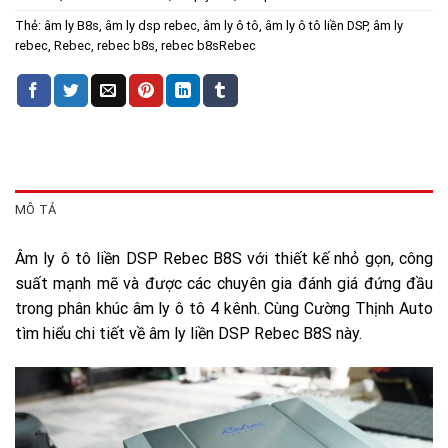
Thẻ:
âm ly B8s
,
âm ly dsp rebec
,
âm ly ô tô
,
âm ly ô tô liền DSP
,
âm ly
rebec
,
Rebec
,
rebec b8s
,
rebec b8sRebec
MÔ TẢ
Âm ly ô tô liền DSP Rebec B8S với thiết kế nhỏ gọn, công
suất mạnh mẽ và được các chuyên gia đánh giá đứng đầu
trong phân khúc âm ly ô tô 4 kênh. Cùng Cường Thịnh Auto
tìm hiểu chi tiết về âm ly liền DSP Rebec B8S này.