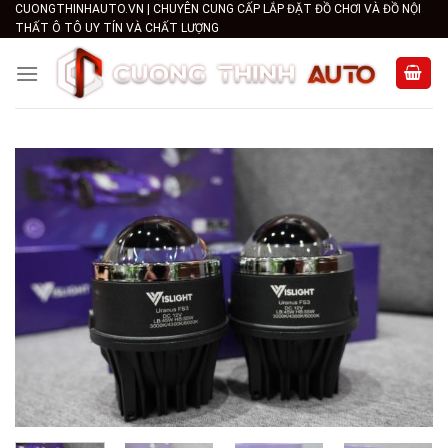
Skip
CUONGTHINHAUTO.VN | CHUYÊN CUNG CẤP LẮP ĐẶT ĐỒ CHƠI VÀ ĐỒ NỘI
THẤT Ô TÔ UY TÍN VÀ CHẤT LƯỢNG
to
content