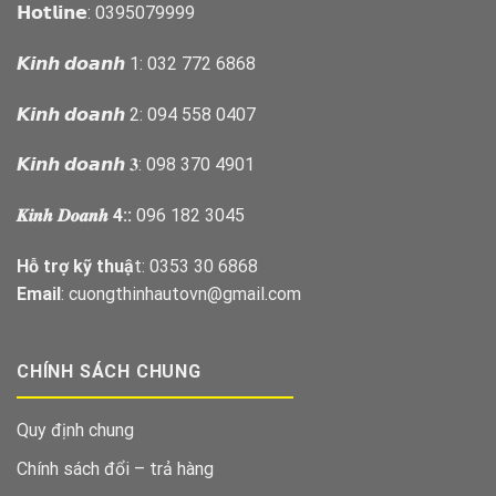
𝗛𝗼𝘁𝗹𝗶𝗻𝗲: 0395079999
𝙆𝙞𝙣𝙝 𝙙𝙤𝙖𝙣𝙝 1: 032 772 6868
𝙆𝙞𝙣𝙝 𝙙𝙤𝙖𝙣𝙝 2: 094 558 0407
𝙆𝙞𝙣𝙝 𝙙𝙤𝙖𝙣𝙝 𝟑: 098 370 4901
𝑲𝒊𝒏𝒉 𝑫𝒐𝒂𝒏𝒉 4::
096 182 3045
Hỗ trợ kỹ thuậ
t: 0353 30 6868
Email
: cuongthinhautovn@gmail.com
CHÍNH SÁCH CHUNG
Quy định chung
Chính sách đổi – trả hàng