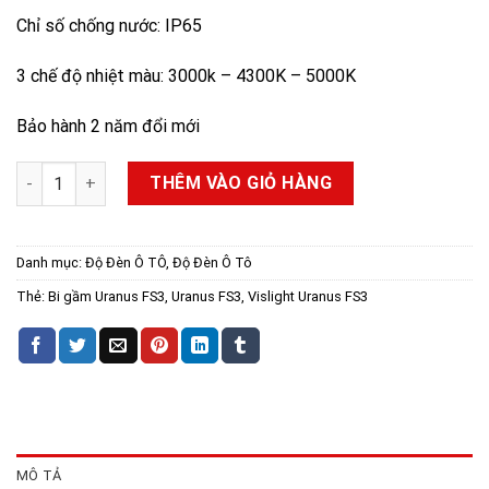
Chỉ số chống nước: IP65
3 chế độ nhiệt màu: 3000k – 4300K – 5000K
Bảo hành 2 năm đổi mới
Bi gầm LED Uranus FS3 – 3 chế độ màu hiệu suất vượt trội số l
THÊM VÀO GIỎ HÀNG
Danh mục:
Độ Đèn Ô TÔ
,
Độ Đèn Ô Tô
Thẻ:
Bi gầm Uranus FS3
,
Uranus FS3
,
Vislight Uranus FS3
MÔ TẢ