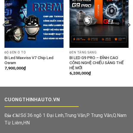
ĐỘ ĐÈN Ô TÔ
ĐÈN TĂNG SÁNG
Bi Led Maxviss V7 Chip Led
BI LED G9 PRO – ĐỈNH CAO
Osram
CÔNG NGHỆ CHIẾU SÁNG THẾ
HỆ MỚI
7,900,000
₫
6,200,000
₫
CUONGTHINHAUTO.VN
Đ𝒊̣𝒂 𝑪𝒉𝒊̉:Số 36 ngõ 1 Đại Linh,Trung Văn,P. Trung Văn,Q.Nam
Từ Liêm,HN