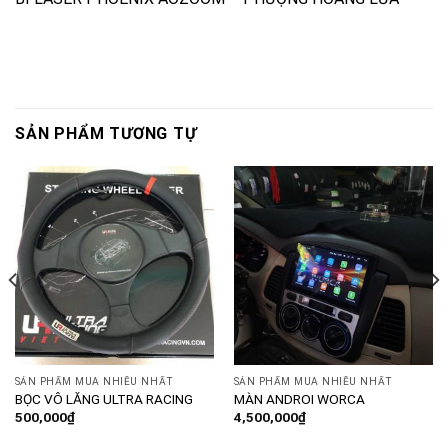
SẢN PHẨM TƯƠNG TỰ
SẢN PHẨM MUA NHIỀU NHẤT
SẢN PHẨM MUA NHIỀU NHẤT
BỌC VÔ LĂNG ULTRA RACING
MÀN ANDROI WORCA
500,000
₫
4,500,000
₫