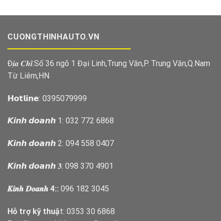
CUONGTHINHAUTO.VN
Đ𝒊̣𝒂 𝑪𝒉𝒊̉:Số 36 ngõ 1 Đại Linh,Trung Văn,P. Trung Văn,Q.Nam
Từ Liêm,HN
𝗛𝗼𝘁𝗹𝗶𝗻𝗲: 0395079999
𝙆𝙞𝙣𝙝 𝙙𝙤𝙖𝙣𝙝 1: 032 772 6868
𝙆𝙞𝙣𝙝 𝙙𝙤𝙖𝙣𝙝 2: 094 558 0407
𝙆𝙞𝙣𝙝 𝙙𝙤𝙖𝙣𝙝 𝟑: 098 370 4901
𝑲𝒊𝒏𝒉 𝑫𝒐𝒂𝒏𝒉 4::
096 182 3045
Hỗ trợ kỹ thuậ
t: 0353 30 6868