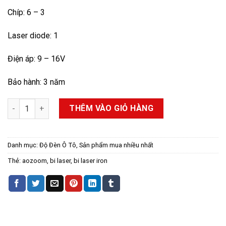
Chíp: 6 – 3
Laser diode: 1
Điện áp: 9 – 16V
Bảo hành: 3 năm
BI LASER IRON LIGHT AOZOOM - ĐỈNH CAO TĂNG SÁNG số lư
THÊM VÀO GIỎ HÀNG
Danh mục:
Độ Đèn Ô Tô
,
Sản phẩm mua nhiều nhất
Thẻ:
aozoom
,
bi laser
,
bi laser iron