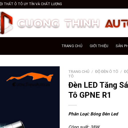
ỘI THẤT Ô TÔ UY TÍN VÀ CHẤT LƯỢNG
TRANG CHỦ
GIỚI THIỆU
SẢN P
TRANG CHỦ
/
ĐỘ ĐÈN Ô TÔ
/
Đ
TÔ
Đèn LED Tăng Sá
Tô GPNE R1
Phân Loại: Bóng Đèn Led
Công suất: 38W