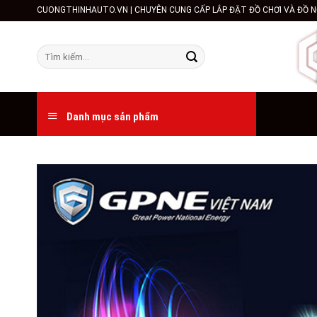
Skip
CUONGTHINHAUTO.VN | CHUYÊN CUNG CẤP LẮP ĐẶT ĐỒ CHƠI VÀ ĐỒ N
to
content
Tìm
kiếm:
Danh mục sản phẩm