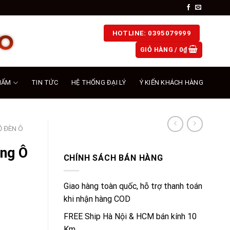
HOTLINE: 0395079999
GIỎ HÀNG /
0
₫
HẨM
TIN TỨC
HỆ THỐNG ĐẠI LÝ
Ý KIẾN KHÁCH HÀNG
Ộ ĐÈN Ô
ng Ô
CHÍNH SÁCH BÁN HÀNG
Giao hàng toàn quốc, hỗ trợ thanh toán
khi nhận hàng COD
FREE Ship Hà Nội & HCM bán kính 10
Km