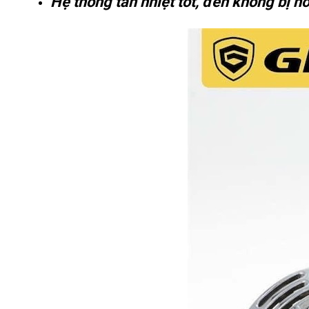
Hệ thống tản nhiệt tốt, đèn không bị n