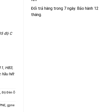
Đổi trả hàng trong 7 ngày. Bảo hành 12
tháng.
05 độ C
11, HB3,
 hầu hết
t
,
Độ Đèn Ô
GPNE
,
gpne