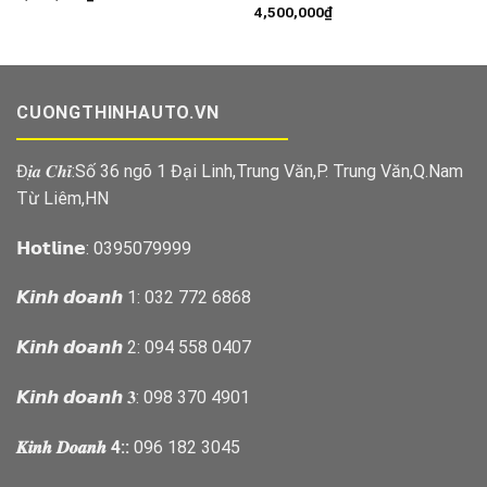
4,500,000
₫
CUONGTHINHAUTO.VN
Đ𝒊̣𝒂 𝑪𝒉𝒊̉:Số 36 ngõ 1 Đại Linh,Trung Văn,P. Trung Văn,Q.Nam
Từ Liêm,HN
𝗛𝗼𝘁𝗹𝗶𝗻𝗲: 0395079999
𝙆𝙞𝙣𝙝 𝙙𝙤𝙖𝙣𝙝 1: 032 772 6868
𝙆𝙞𝙣𝙝 𝙙𝙤𝙖𝙣𝙝 2: 094 558 0407
𝙆𝙞𝙣𝙝 𝙙𝙤𝙖𝙣𝙝 𝟑: 098 370 4901
𝑲𝒊𝒏𝒉 𝑫𝒐𝒂𝒏𝒉 4::
096 182 3045