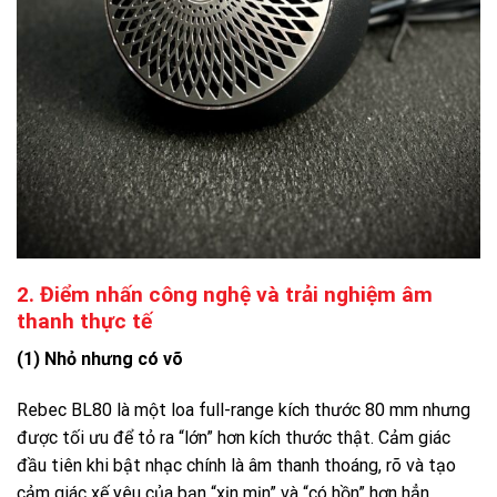
2. Điểm nhấn công nghệ và trải nghiệm âm
thanh thực tế
(1) Nhỏ nhưng có võ
Rebec BL80 là một loa full-range kích thước 80 mm nhưng
được tối ưu để tỏ ra “lớn” hơn kích thước thật. Cảm giác
đầu tiên khi bật nhạc chính là âm thanh thoáng, rõ và tạo
cảm giác xế yêu của bạn “xịn mịn” và “có hồn” hơn hẳn.