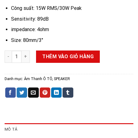
Công suất: 15W RMS/30W Peak
Sensitivity: 89dB
impedance: 4ohm
Size: 80mm/3″
Rebec BL80 – Loa Full Range đặt taplo, bùng nổ âm thanh trê
THÊM VÀO GIỎ HÀNG
Danh mục:
Âm Thanh Ô TÔ
,
SPEAKER
MÔ TẢ