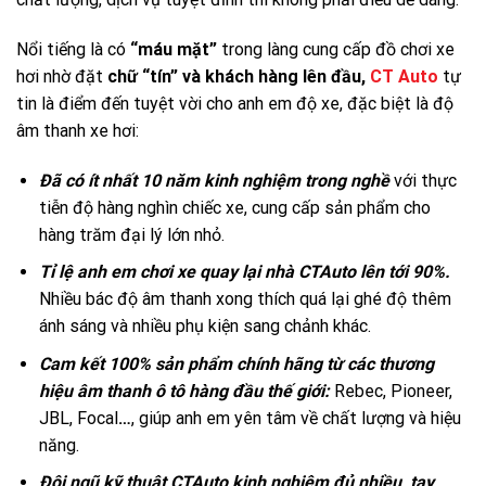
Nổi tiếng là có
“máu mặt”
trong làng cung cấp đồ chơi xe
hơi nhờ đặt
chữ “tín” và khách hàng lên đầu,
CT Auto
tự
tin là điểm đến tuyệt vời cho anh em độ xe, đặc biệt là độ
âm thanh xe hơi:
Đã có ít nhất 10 năm kinh nghiệm trong nghề
với thực
tiễn độ hàng nghìn chiếc xe, cung cấp sản phẩm cho
hàng trăm đại lý lớn nhỏ.
Tỉ lệ anh em chơi xe quay lại nhà CTAuto lên tới 90%.
Nhiều bác độ âm thanh xong thích quá lại ghé độ thêm
ánh sáng và nhiều phụ kiện sang chảnh khác.
Cam kết 100% sản phẩm chính hãng từ các thương
hiệu âm thanh ô tô hàng đầu thế giới:
Rebec, Pioneer,
JBL, Focal
…
, giúp anh em yên tâm về chất lượng và hiệu
năng.
Đội ngũ kỹ thuật CTAuto kinh nghiệm đủ nhiều, tay