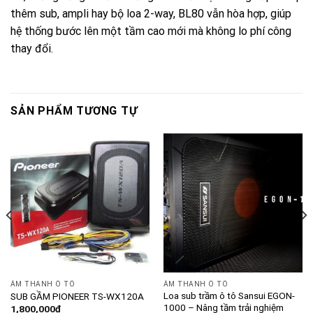
thêm sub, ampli hay bộ loa 2-way, BL80 vẫn hòa hợp, giúp
hệ thống bước lên một tầm cao mới mà không lo phí công
thay đổi.
SẢN PHẨM TƯƠNG TỰ
ÂM THANH Ô TÔ
ÂM THANH Ô TÔ
Loa sub trầm ô tô Sansui EGON-
SUB GẦM PIONEER TS-WX120A
1000 – Nâng tầm trải nghiệm
1,800,000
₫