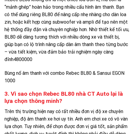
“mảnh ghép” hoàn hảo trong nhiều cấu hình âm thanh. Bạn
có thể dùng riêng BL80 để nâng cấp nhẹ nhàng cho dàn loa
zin, hoặc kết hợp cùng subwoofer và ampli để tạo nên một
hệ thống đầy đặn và chuyên nghiệp hơn. Nhờ thiết kế tối ưu,
BL80 dễ dàng tương thích với nhiều dòng xe và thiết bị,
giúp bạn có lộ trình nâng cấp dàn âm thanh theo từng bước
– vừa tiết kiệm, vừa đảm bảo trải nghiệm ngày càng
đỉnh4800000
Bùng nổ âm thanh với combo Rebec BL80 & Sansui EGON
1000
3. Vì sao
chọn
Rebec BL80
nhà CT Auto lại là
lựa chọn thông minh?
Trên thị trường hiện nay có rất nhiều đơn vị độ xe chuyên
nghiệp, độ âm thanh xe hơi uy tín. Anh em chơi xe có vô vàn
lựa chọn. Tuy nhiên, để chọn được đơn vị giá tốt, sản phẩm
chất lượng, dịch vụ tuyệt đỉnh thì không phải điều dễ dàng.