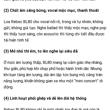
(2) Chất âm sáng bừng, vocal mộc mạc, thanh thoát
Loa Rebec BL80 cho vocal nổi rõ, trong và tự nhiên, không
gắt, không giả tạo. Nghe ballad thì thấy mộc mạc, nghe pop
thì thấy tươi sáng, còn acoustic thì từng chi tiết đều được
tái hiện tinh tế.
(3) Mở nhỏ thì êm, to lên nghe lại siêu đã
Ở mức âm lượng thấp, BL80 mang lại cảm giác nhẹ nhàng,
thư giãn, phù hợp khi chạy phố hoặc hành trình dài. Nhưng
khi bạn tăng âm lượng, dải âm lập tức bung mở, căng tràn
năng lượng, khiến không gian xe như một “mini concert” di
động.
(4) Linh hoạt phối ghép và dễ lên đời hệ thống
Rebec BL80 không chỉ là một chiếc loa đơn lẻ, mà còn là